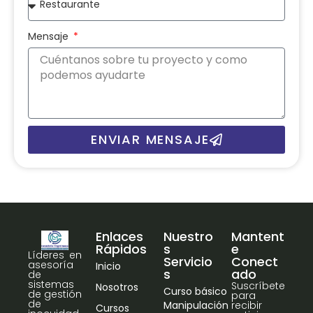
Mensaje
ENVIAR MENSAJE
Enlaces
Nuestro
Mantent
Rápidos
s
e
Líderes en
Servicio
Conect
asesoría
Inicio
s
ado
de
sistemas
Suscríbete
Nosotros
Curso básico
de gestión
para
de
Manipulación
recibir
Cursos