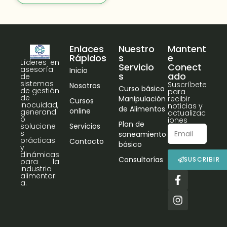
Enlaces
Nuestro
Mantent
Rápidos
s
e
Líderes en
Servicio
Conect
asesoría
Inicio
s
ado
de
sistemas
Suscríbete
Nosotros
Curso básico
de gestión
para
de
Manipulación
recibir
Cursos
inocuidad,
noticias y
de Alimentos
online
generand
actualizac
o
iones
Plan de
Servicios
solucione
s
saneamiento
prácticas
Contacto
básico
y
dinámicas
Consultorías
SUSCRIBIR
para la
industria
alimentari
a.