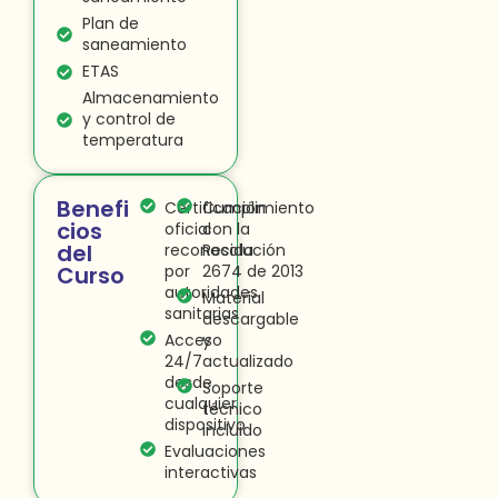
Plan de
saneamiento
ETAS
Almacenamiento
y control de
temperatura
Benefi
Certificación
Cumplimiento
cios
oficial
con la
del
reconocida
Resolución
Curso
por
2674 de 2013
autoridades
Material
sanitarias
descargable
Acceso
y
24/7
actualizado
desde
Soporte
cualquier
técnico
dispositivo
incluido
Evaluaciones
interactivas