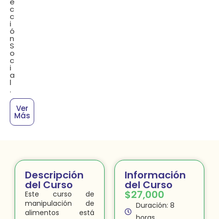
e
c
c
i
ó
n
S
o
c
i
a
l
.
Inscribirse
Ver
Ahora
Más
Descripción
Información
del Curso
del Curso
$
27,000
Este curso de
manipulación de
Duración: 8
alimentos está
horas