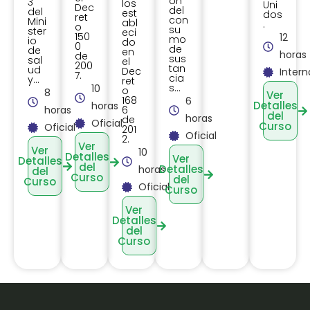
ón
3
los
Uni
Dec
del
del
est
dos
ret
con
Mini
abl
.
o
su
ster
eci
150
12
mo
io
do
0
de
de
en
horas
de
sus
sal
el
200
tan
ud
Dec
Intern
7.
cia
y...
ret
s...
10
o
8
Ver
168
6
Detalles
horas
horas
6
del
horas
de
Oficial
Curso
Oficial
201
Oficial
2.
Ver
Ver
10
Detalles
Ver
Detalles
del
Detalles
horas
del
Curso
del
Curso
Oficial
Curso
Ver
Detalles
del
Curso