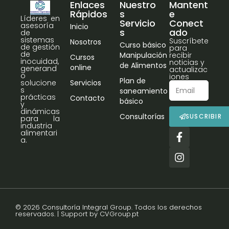
Enlaces
Nuestro
Mantent
Rápidos
s
e
Líderes en
Servicio
Conect
asesoría
Inicio
s
ado
de
sistemas
Suscríbete
Nosotros
Curso básico
de gestión
para
de
Manipulación
recibir
Cursos
inocuidad,
noticias y
de Alimentos
online
generand
actualizac
o
iones
Plan de
Servicios
solucione
s
saneamiento
prácticas
Contacto
básico
y
dinámicas
Consultorías
SUSCRIBIR
para la
industria
alimentari
a.
© 2026 Consultoría Integral Group. Todos los derechos
reservados. | Support by CVGroup.pt